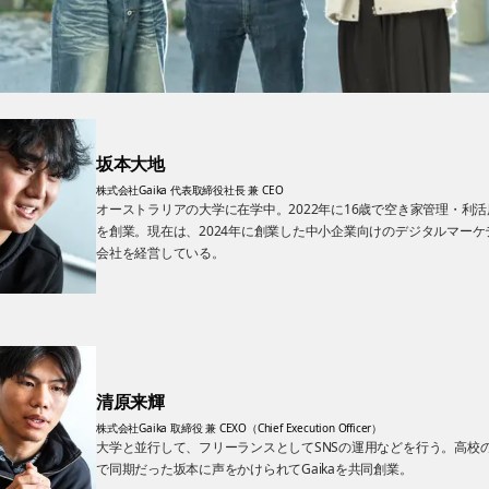
坂本大地
株式会社Gaika 代表取締役社長 兼 CEO
オーストラリアの大学に在学中。2022年に16歳で空き家管理・利
を創業。現在は、2024年に創業した中小企業向けのデジタルマーケ
会社を経営している。
清原来輝
株式会社Gaika 取締役 兼 CEXO（Chief Execution Officer）
大学と並行して、フリーランスとしてSNSの運用などを行う。高校
で同期だった坂本に声をかけられてGaikaを共同創業。