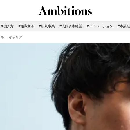
#
働き方
#
組織変革
#
新規事業
#
人的資本経営
#
イノベーション
#
本業転
イル
キャリア