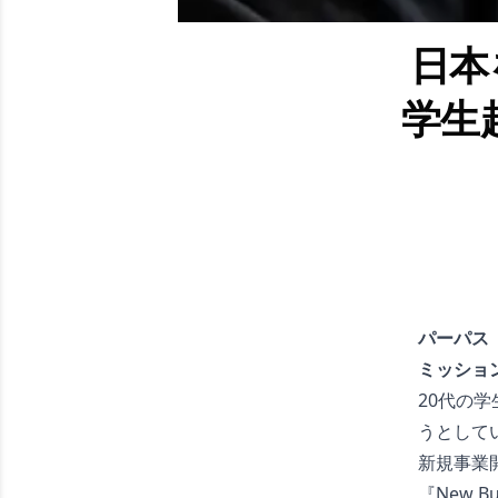
日本
学生
パーパス
ミッショ
20代の
うとして
新規事業開
『New B