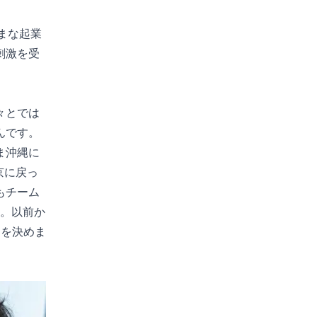
ざまな起業
刺激を受
々とでは
んです。
ま沖縄に
京に戻っ
もチーム
）。以前か
ことを決めま