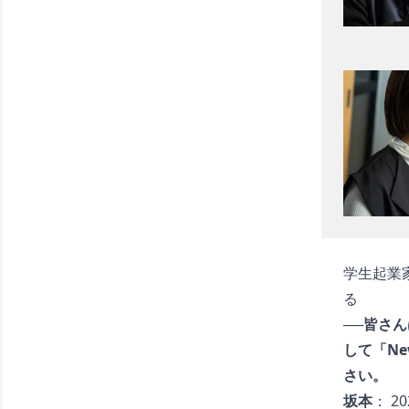
学生起業
る
──皆さ
して「Ne
さい。
坂本
： 