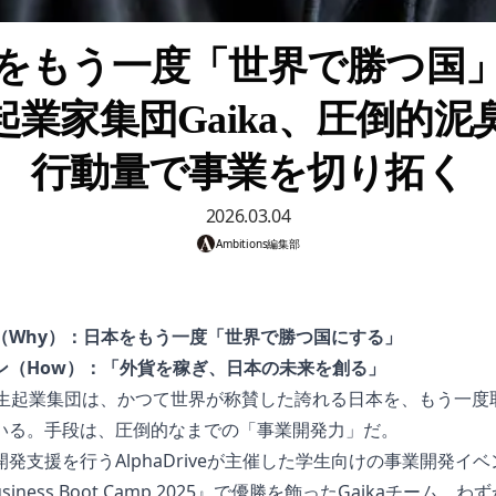
をもう一度「世界で勝つ国
起業家集団Gaika、圧倒的泥
行動量で事業を切り拓く
2026.03.04
Ambitions編集部
（Why）：日本をもう一度「世界で勝つ国にする」
ン（How）：「外貨を稼ぎ、日本の未来を創る」
学生起業集団は、かつて世界が称賛した誇れる日本を、もう一度
いる。手段は、圧倒的なまでの「事業開発力」だ。
発支援を行うAlphaDriveが主催した学生向けの事業開発イベ
usiness Boot Camp 2025』で優勝を飾ったGaikaチーム。わ