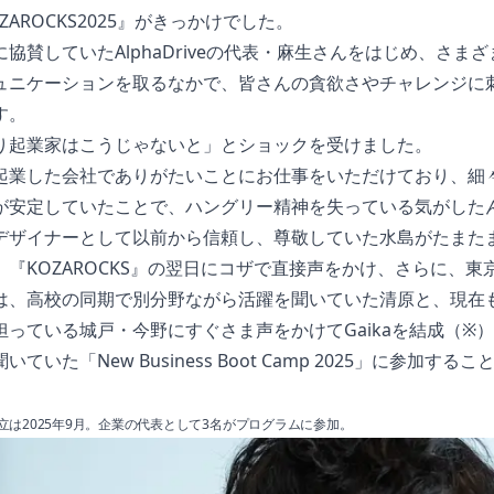
ZAROCKS2025』がきっかけでした。
協賛していたAlphaDriveの代表・麻生さんをはじめ、さま
ュニケーションを取るなかで、皆さんの貪欲さやチャレンジに
す。
り起業家はこうじゃないと」とショックを受けました。
起業した会社でありがたいことにお仕事をいただけており、細
が安定していたことで、ハングリー精神を失っている気がした
デザイナーとして以前から信頼し、尊敬していた水島がたまた
、『KOZAROCKS』の翌日にコザで直接声をかけ、さらに、東
は、高校の同期で別分野ながら活躍を聞いていた清原と、現在
担っている城戸・今野にすぐさま声をかけてGaikaを結成（※
ていた「New Business Boot Camp 2025」に参加する
立は2025年9月。企業の代表として3名がプログラムに参加。