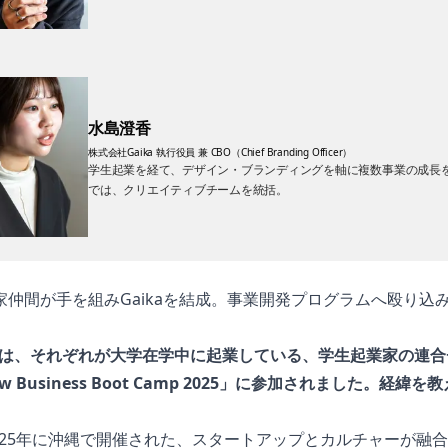
水島澄香
株式会社Gaika 執行役員 兼 CBO（Chief Branding Officer）
学生起業を経て、デザイン・ブランディングを軸に複数事業の成長を牽
では、クリエイティブチームを統括。
家仲間が手を組みGaikaを結成。事業開発プログラムへ殴り込
んは、それぞれが大学在学中に起業している、学生起業家の連合
w Business Boot Camp 2025」に参加されました。経緯を
2025年に沖縄で開催された、スタートアップとカルチャーが融