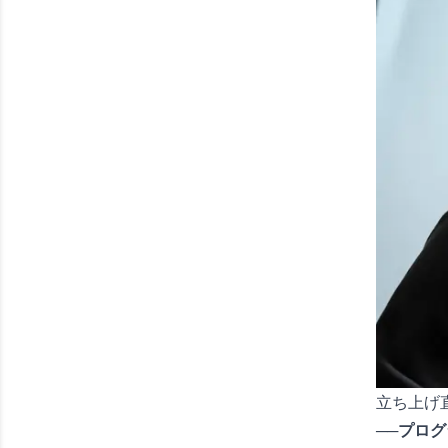
立ち上げ
──プロ