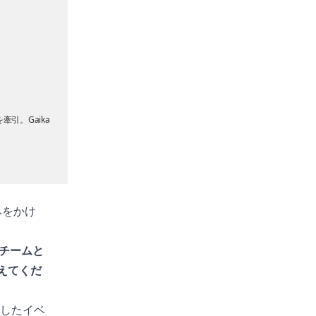
引。Gaika
みをかけ
チームと
教えてくだ
合したイベ