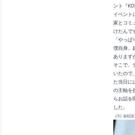
ント『KO
イベントに
家とコミ
けたんで
「やっぱ
僕自身、
あります
そこで、
いたので
た当日に
の主軸を
らお話を聞い
した。
（※）会社設