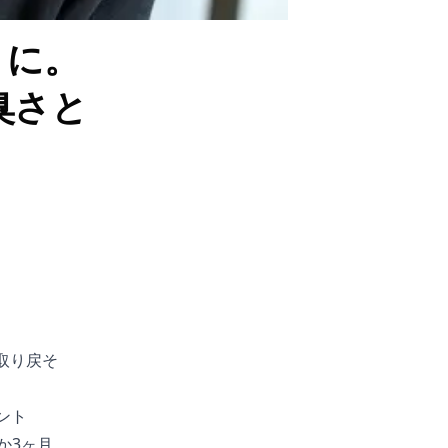
」に。
臭さと
取り戻そ
ント
ずか3ヶ月