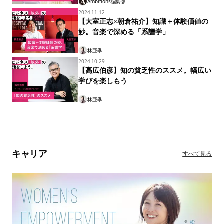
Ambitions編集部
2024.11.12
【大室正志×朝倉祐介】知識＋体験価値の
妙。音楽で深める「系譜学」
林亜季
2024.10.29
【高広伯彦】知の貧乏性のススメ。幅広い
学びを楽しもう
林亜季
キャリア
すべて見る