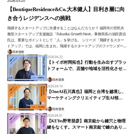
2026.05.20
【BoutiqueResidence&Co.大木健人】目利き層に向
き合うレジデンスへの挑戦
飛躍するスタートアップに共通することはなんだろうか？ 福岡市の官民共
働型スタートアップ支援施設「Fukuoka Growth Next」事務局長の池田貴信
氏は、重要なポイントとして「人」を挙げる。 シリーズ「飛躍するスター
トアップ」では、福岡に生まれ、飛躍するスタートアップのファウンダー、
その「人」に迫る。 第15回は、目利き層に向けたブティック・レジデンス
田村朋美
2026.04.22
の開発を目指すBoutiqueResidence&Co.代表の大木健人氏。野村不動産での
【トイポ村岡拓也】行動を生み出すプラッ
分譲マンション開発経験と、デジタルガレージで経営者層・投資家層と歩ん
トフォームで、店舗や地域を活性化させた
できたキャリアから、唯一無二のレジデンス像を構想する。一般的なマーケ
い
ティングに頼らない、信頼とご縁に根ざした事業展開について、大木氏の思
田村朋美
いを伺った。
2026.04.16
【OneAI石川真也】福岡と台湾を越境し、
マーケティングクリエイティブ生AI領域
で世界一を目指す
田村朋美
2026.04.01
【KEYes野寄朋彦】南京錠から鍵穴と物理