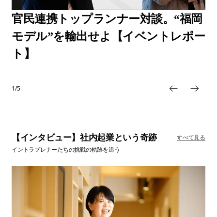
Presented by モノグサ
【アコム発】借金イコール悪、じゃ
官民連携トップランナー対談。“福岡
【アトツギDNA】春川英広。承継
【変わる、公教育の最前線】AIドリ
【LIFULL龔軼群】住宅弱者と家をつ
ない。大企業発スタートアップが挑
モデル”を輸出せよ【イベントレポー
し、倒産し、6800の経営支援で辿り
ル「Monoxer」記憶で、学びの土台
なぐFRIENDLY DOOR。ソーシャル
む信用のカタチ「マネーのランプ」
ト】
着いた「新・アトツギ経営論」
をつくる
AlphaDrive新潟 拠点長／86-Projects株式会社 代表
春川英広
ビジネスの経営知
株式会社LIFULL LIFULL HOME’S事業本部 FRIENDLY DOOR 事業責任者
龔軼群（キョウ イグン）
2/5
【インタビュー】社内起業という奇跡
すべて見る
イントラプレナーたちの挑戦の軌跡を追う