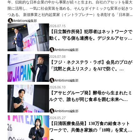
──日本をアップデートするのは、企業の中から生まれる新規事業だ。 近
年、伝統的な日本企業の中から事業が続々と生まれ、自社のアセットを最大
限に活用し、一気に社会実装を進める。そんなダイナミックな変革が起きつ
つある。 新規事業と社内起業家（イントラプレナー）を表彰する「日本新
規事業大賞」が、2026年に第3回を迎えた。本連載では、最終審査のピッチ
Ambitions編集部
2026.07.15
の模様を集中連載で届ける。 今回紹介するのは、「グロース部門」にエン
【日立製作所発】犯罪者はネットワークで
トリーした、三菱UFJフィナンシャル・グループのアコム株式会社発のスタ
動く。守る側も連携を。デジタルアセット
ートアップ、GeNiE株式会社代表取締役社長・齊藤雄一郎氏のプレゼンだ。
取引AML共同化構想
消費者金融の審査に通らなかった7割の人たちを救いたい。その思いから生
Ambitions編集部
まれた日本初のレンディングに特化した エンベデッド・ファイナンスサー
2026.07.08
ビス「マネーのランプ」。大企業の中から飛び出した叩き上げ起業家が挑
【フジ・ネクステラ・ラボ】会見のプロが
む、新たな信用のデザインとは。
「沈黙と炎上リスク」をAIで防ぐ。
「Live-QA」
Ambitions編集部
2026.06.10
【アサヒグループ発】酵母から生まれたミ
ルクで、誰もが同じ食卓を囲む未来へ
「LIKE MILK」
Ambitions編集部
2026.05.27
【日清医療食品発】130万食の給食ネット