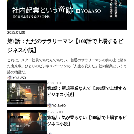
2025.01.30
第1話：ただのサラリーマン【100話で上場するビ
ジネス小説】
これは、スター社員でもなんでもない、普通のサラリーマンの身の上に起き
た出来事。ひとりのビジネスパーソンの「人生を変えた」社内起業という奇
跡の物語だ。
YO & ASO
2025.01.31
第2話：新規事業なんて【100話で上場する
ビジネス小説】
YO & ASO
2025.02.03
第3話：気が乗らない【100話で上場するビ
ジネス小説】