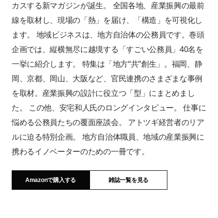
ビジネスマガジン・Ambitionsから、地域経済にフォー
カスする新マガジンが誕生。 全国各地、産業振興の最前
線を取材し、現場の「熱」を届け、「構造」を可視化し
ます。 地域ビジネスは、地方自治体の公務員です。巻頭
企画では、縦横無尽に越境する「すごい公務員」40名を
一挙に紹介します。 特集は「地方“共”創生」。福岡、静
岡、京都、岡山、大阪など、官民連携のさまざまな事例
を取材。産業振興の設計に役立つ「型」にまとめまし
た。 この他、安宅和人氏のロングインタビュー。 仕事に
悩める公務員たちの覆面座談会。 アトツギ経営者のリア
ルに迫る特別企画。 地方自治体職員、地域の産業振興に
携わるイノベーターのための一冊です。
Amazonで購入する
雑誌一覧を見る