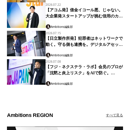
の経営知
大久保敬太
2026.07.22
【アコム発】借金イコール悪、じゃない。
大企業発スタートアップが挑む信用のカタ
チ「マネーのランプ」
Ambitions編集部
2026.07.15
【日立製作所発】犯罪者はネットワークで
動く。守る側も連携を。デジタルアセット
取引AML共同化構想
Ambitions編集部
2026.07.08
【フジ・ネクステラ・ラボ】会見のプロが
「沈黙と炎上リスク」をAIで防ぐ。
「Live-QA」
Ambitions編集部
Ambitions REGION
すべて見る