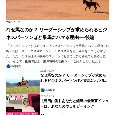
2025.10.23
なぜ馬なのか？ リーダーシップが求められるビジ
ネスパーソンほど乗馬にハマる理由──後編
「リーダーシップが求められるビジネスパーソンほど乗馬にハマる理由ー前
編」では、ステータスやマインドフルネス効果など、要素を５つほど挙げ
た。ただ、それらは乗馬以外のスポーツにも当てはまる要素でもあると思
う。 そこで、後編ではより乗馬特有の理由を４つご紹介したいと思う。
高嶋麻衣
2025.10.10
なぜ馬なのか？ リーダーシップが求めら
れるビジネスパーソンほど乗馬にハマる理
由ー前編
高嶋麻衣
2024.11.05
【島田由香】あなたと組織の最重要イシュ
ーは、あなたのウェルビーイング