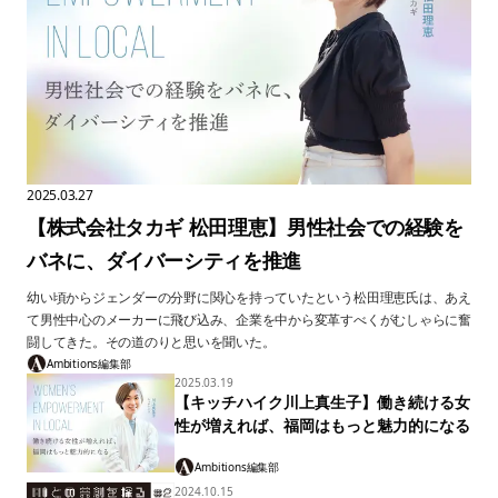
2025.03.27
【株式会社タカギ 松田理恵】男性社会での経験を
バネに、ダイバーシティを推進
幼い頃からジェンダーの分野に関心を持っていたという松田理恵氏は、あえ
て男性中心のメーカーに飛び込み、企業を中から変革すべくがむしゃらに奮
闘してきた。その道のりと思いを聞いた。
Ambitions編集部
2025.03.19
【キッチハイク川上真生子】働き続ける女
性が増えれば、福岡はもっと魅力的になる