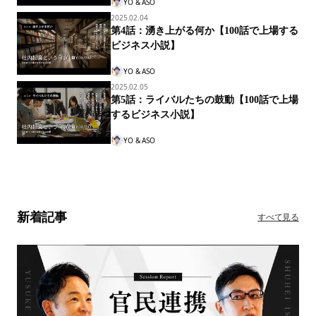
YO & ASO
2025.02.04
第4話：湧き上がる何か【100話で上場する
ビジネス小説】
YO & ASO
2025.02.05
第5話：ライバルたちの鼓動【100話で上場
するビジネス小説】
YO & ASO
新着記事
すべて見る