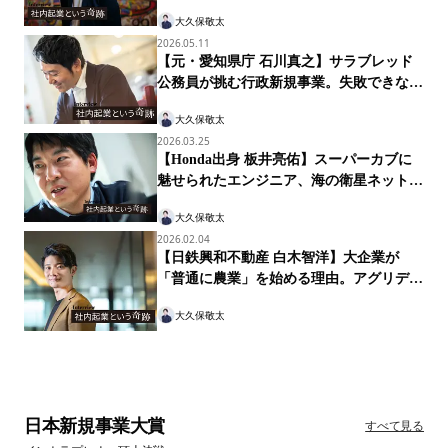
ネスの継続・成長が難しいとされるソーシャル事業を、どのように推進して
産し、6800の経営支援で辿り着いた「新・
いるのか。ソーシャル事業の成功ケース。経営の足取りをたどる。
アトツギ経営論」
大久保敬太
2026.05.11
【元・愛知県庁 石川真之】サラブレッド
公務員が挑む行政新規事業。失敗できない
組織をどう変えるか？
大久保敬太
2026.03.25
【Honda出身 板井亮佑】スーパーカブに
魅せられたエンジニア、海の衛星ネットワ
ークに挑む
大久保敬太
2026.02.04
【日鉄興和不動産 白木智洋】大企業が
「普通に農業」を始める理由。アグリデベ
ロッパーの未来
大久保敬太