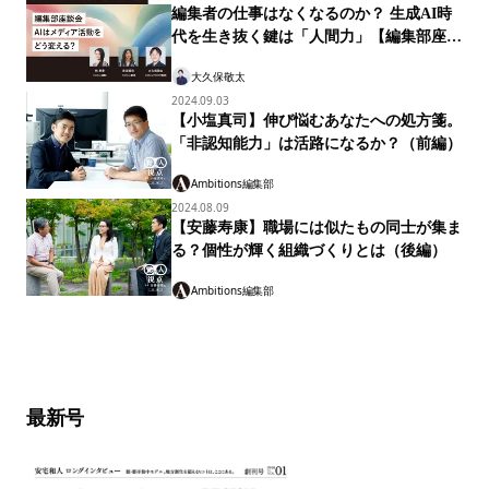
Ambitions編集部
2024.10.15
編集者の仕事はなくなるのか？ 生成AI時
代を生き抜く鍵は「人間力」【編集部座談
会】
大久保敬太
2024.09.03
【小塩真司】伸び悩むあなたへの処方箋。
「非認知能力」は活路になるか？（前編）
Ambitions編集部
2024.08.09
【安藤寿康】職場には似たもの同士が集ま
る？個性が輝く組織づくりとは（後編）
Ambitions編集部
最新号