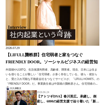
2026.07.29
【LIFULL龔軼群】住宅弱者と家をつなぐ
FRIENDLY DOOR。ソーシャルビジネスの経営知
外国籍やLGBTQ、生活保護利用者、高齢者、障害者。現在、日本には住ま
いを借りることが難しい「住宅弱者」が多く存在している。 彼ら・彼女ら
と、受け入れ可能な不動産会社をつなぐサービスが、「LIFULL HOME’S」の
「FRIENDLY DOOR」だ。事業責任者は中国籍の龔軼群さん。住宅弱者の苦
しみを、身をもって知っている。 2019年に立ち上がった同サービスは、
大久保敬太
2026.06.24
2026年時点で参画店舗数約7000店に拡大し、今も成長を続けている。 ビジ
【アトツギDNA】春川英広。承継し、倒