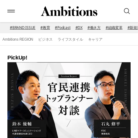
#
BRAND ISSUE
#
教育
#
Podcast
#
DX
#
働き方
#
組織変革
#
新規
Ambitions REGION
ビジネス
ライフスタイル
キャリア
PickUp!