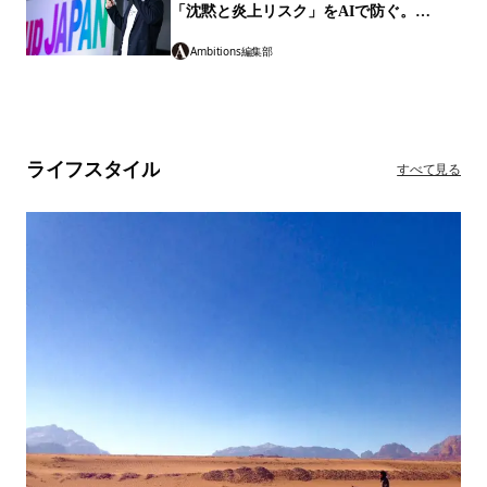
2026.07.08
【フジ・ネクステラ・ラボ】会見のプロが
「沈黙と炎上リスク」をAIで防ぐ。
「Live-QA」
Ambitions編集部
ライフスタイル
すべて見る