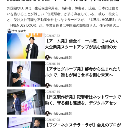
FRIENDLY DOOR。ソーシャルビジネスの経営知
外国籍やLGBTQ、生活保護利用者、高齢者、障害者。現在、日本には住ま
いを借りることが難しい「住宅弱者」が多く存在している。 彼ら・彼女ら
と、受け入れ可能な不動産会社をつなぐサービスが、「LIFULL HOME’S」の
「FRIENDLY DOOR」だ。事業責任者は中国籍の龔軼群さん。住宅弱者の苦
しみを、身をもって知っている。 2019年に立ち上がった同サービスは、
大久保敬太
2026.07.22
2026年時点で参画店舗数約7000店に拡大し、今も成長を続けている。 ビジ
【アコム発】借金イコール悪、じゃない。
ネスの継続・成長が難しいとされるソーシャル事業を、どのように推進して
大企業発スタートアップが挑む信用のカタ
いるのか。ソーシャル事業の成功ケース。経営の足取りをたどる。
チ「マネーのランプ」
Ambitions編集部
2026.06.10
【アサヒグループ発】酵母から生まれたミ
ルクで、誰もが同じ食卓を囲む未来へ
「LIKE MILK」
Ambitions編集部
2026.07.15
【日立製作所発】犯罪者はネットワークで
動く。守る側も連携を。デジタルアセット
取引AML共同化構想
Ambitions編集部