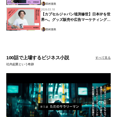
鍵をなくす。スマート南京錠で鍵のあり方
に変革を
田村朋美
2026.03.18
【カプセルジャパン埴渕修世】日本IPを世
界へ。グッズ販売や広告マーケティングで
グローバルトップへ
田村朋美
100話で上場するビジネス小説
すべて見る
社内起業という奇跡