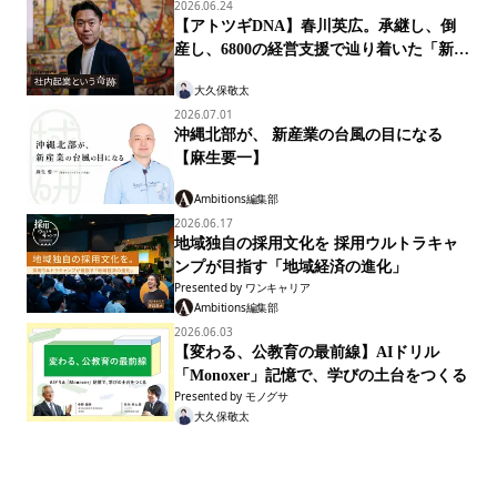
民連携の代表例として福岡を特集。「福岡モデル」とは何か、どう構造を理
解し、因数分解し、波及するか──。 イベントでは、その福岡モデルをさら
田村朋美
2026.06.24
に深掘りすべく、特別セッション「福岡モデルを輸出せよ〜奇跡の官民連携
【アトツギDNA】春川英広。承継し、倒
都市、そのすごみをメタ化する〜」を開催。本記事ではセッションで語られ
産し、6800の経営支援で辿り着いた「新・
た内容をお届けする。
アトツギ経営論」
大久保敬太
2026.07.01
沖縄北部が、 新産業の台風の目になる
【麻生要一】
Ambitions編集部
2026.06.17
地域独自の採用文化を 採用ウルトラキャ
ンプが目指す「地域経済の進化」
Presented by
ワンキャリア
Ambitions編集部
2026.06.03
【変わる、公教育の最前線】AIドリル
「Monoxer」記憶で、学びの土台をつくる
Presented by
モノグサ
大久保敬太