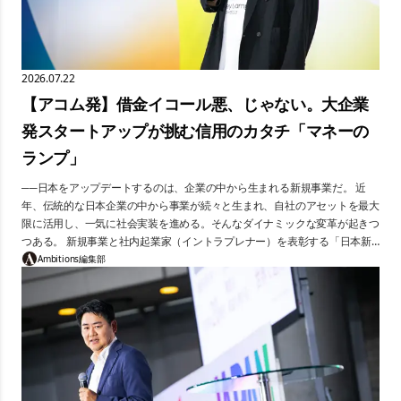
2026.07.22
【アコム発】借金イコール悪、じゃない。大企業
発スタートアップが挑む信用のカタチ「マネーの
ランプ」
──日本をアップデートするのは、企業の中から生まれる新規事業だ。 近
年、伝統的な日本企業の中から事業が続々と生まれ、自社のアセットを最大
限に活用し、一気に社会実装を進める。そんなダイナミックな変革が起きつ
つある。 新規事業と社内起業家（イントラプレナー）を表彰する「日本新
規事業大賞」が、2026年に第3回を迎えた。本連載では、最終審査のピッチ
Ambitions編集部
の模様を集中連載で届ける。 今回紹介するのは、「グロース部門」にエン
トリーした、三菱UFJフィナンシャル・グループのアコム株式会社発のスタ
ートアップ、GeNiE株式会社代表取締役社長・齊藤雄一郎氏のプレゼンだ。
消費者金融の審査に通らなかった7割の人たちを救いたい。その思いから生
まれた日本初のレンディングに特化した エンベデッド・ファイナンスサー
ビス「マネーのランプ」。大企業の中から飛び出した叩き上げ起業家が挑
む、新たな信用のデザインとは。