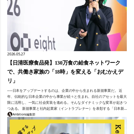
2026.05.27
【日清医療食品発】130万食の給食ネットワーク
で、共働き家族の「18時」を変える「おむかえデ
リ」
──日本をアップデートするのは、企業の中から生まれる新規事業だ。 近
年、伝統的な日本企業の中から事業が続々と生まれ、自社のアセットを最大
限に活用し、一気に社会実装を進める。そんなダイナミックな変革が起きつ
つある。 新規事業と社内起業家（イントラプレナー）を表彰する「日本新
規事業大賞」が、2026年に第3回を迎えた。本連載では、最終審査のピッチ
Ambitions編集部
の模様を集中連載で届ける。 今回紹介するのは、日清医療食品株式会社・
髙木麻衣氏のプレゼンだ。全国約5,400の施設に毎日130万食を届ける「給
食のリーディングカンパニー」が、そのアセットを活かして挑む新規事業