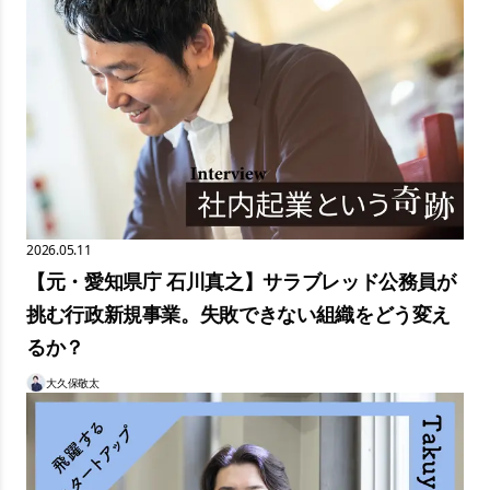
できたキャリアから、唯一無二のレジデンス像を構想する。一般的なマーケ
ティングに頼らない、信頼とご縁に根ざした事業展開について、大木氏の思
いを伺った。
2026.05.11
【元・愛知県庁 石川真之】サラブレッド公務員が
挑む行政新規事業。失敗できない組織をどう変え
るか？
大久保敬太