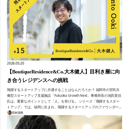
「おむかえデリ」。共働き家族の「夕方の課題」に向き合う、若手社員の挑
戦だ。
2026.05.20
【BoutiqueResidence&Co.大木健人】目利き層に向
き合うレジデンスへの挑戦
飛躍するスタートアップに共通することはなんだろうか？ 福岡市の官民共
働型スタートアップ支援施設「Fukuoka Growth Next」事務局長の池田貴信
氏は、重要なポイントとして「人」を挙げる。 シリーズ「飛躍するスター
トアップ」では、福岡に生まれ、飛躍するスタートアップのファウンダー、
その「人」に迫る。 第15回は、目利き層に向けたブティック・レジデンス
田村朋美
の開発を目指すBoutiqueResidence&Co.代表の大木健人氏。野村不動産での
分譲マンション開発経験と、デジタルガレージで経営者層・投資家層と歩ん