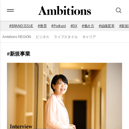
#
BRAND ISSUE
#
教育
#
Podcast
#
DX
#
働き方
#
組織変革
#
新規
Ambitions REGION
ビジネス
ライフスタイル
キャリア
#
新規事業