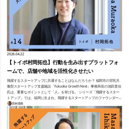
2026.04.22
【トイポ村岡拓也】行動を生み出すプラットフォ
ームで、店舗や地域を活性化させたい
飛躍するスタートアップに共通することはなんだろうか？ 福岡市の官民共
働型スタートアップ支援施設「Fukuoka Growth Next」事務局長の池田貴信
氏は、重要なポイントとして「人」を挙げる。 シリーズ「飛躍するスター
トアップ」では、福岡に生まれ、飛躍するスタートアップのファウンダー、
その「人」に迫る。 第14回は、行動データプラットフォームを通して店舗
田村朋美
と消費者の両面でサービスを展開する「toypo」の企画・開発・運用を行
う、株式会社トイポの村岡拓也氏。人の行動を促して店舗や地域を活性化さ
せたいと語る村岡氏に、トイポの創業理由や目指したい世界観を伺った。