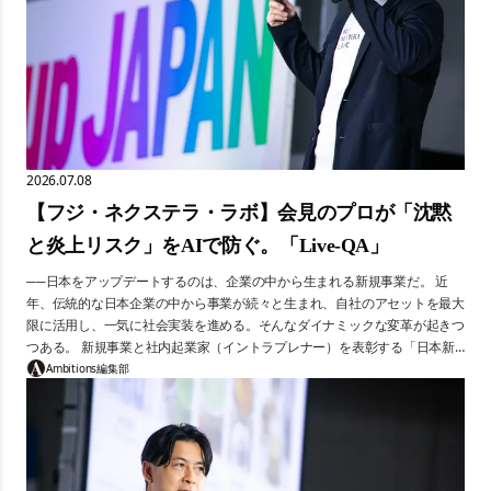
2026.07.08
【フジ・ネクステラ・ラボ】会見のプロが「沈黙
と炎上リスク」をAIで防ぐ。「Live-QA」
──日本をアップデートするのは、企業の中から生まれる新規事業だ。 近
年、伝統的な日本企業の中から事業が続々と生まれ、自社のアセットを最大
限に活用し、一気に社会実装を進める。そんなダイナミックな変革が起きつ
つある。 新規事業と社内起業家（イントラプレナー）を表彰する「日本新
規事業大賞」が、2026年に第3回を迎えた。本連載では、最終審査のピッチ
Ambitions編集部
の模様を集中連載で届ける。 今回紹介するのは、株式会社フジ・ネクステ
ラ・ラボの玉岩秀一氏のプレゼンだ。フジ・メディア・ホールディングスグ
ループのIT企業が持つ「生放送のノウハウ」と「放送品質のIT」を融合させ
た、企業コミュニケーション支援システム「Live-QA」の誕生秘話を紹介す
る。なお、本事業は審査員特別賞を受賞した。