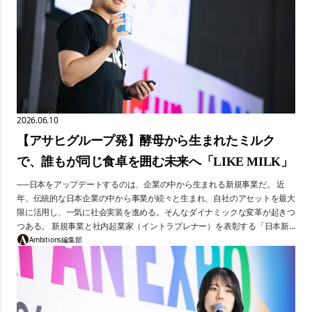
2026.06.10
【アサヒグループ発】酵母から生まれたミルク
で、誰もが同じ食卓を囲む未来へ「LIKE MILK」
──日本をアップデートするのは、企業の中から生まれる新規事業だ。 近
年、伝統的な日本企業の中から事業が続々と生まれ、自社のアセットを最大
限に活用し、一気に社会実装を進める。そんなダイナミックな変革が起きつ
つある。 新規事業と社内起業家（イントラプレナー）を表彰する「日本新
規事業大賞」が、2026年に第3回を迎えた。本連載では、最終審査のピッチ
Ambitions編集部
の模様を集中連載で届ける。 今回紹介するのは、アサヒグループジャパン
株式会社・畠徳望博氏のプレゼン。ビールでおなじみのアサヒが、なぜ非動
物性ミルクを開発したのか。酵母技術という自社アセットを最大限に活かし
た「LIKE MILK」の誕生秘話と、フードダイバーシティへの思いをお届けす
る。