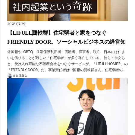
2026.07.29
【LIFULL龔軼群】住宅弱者と家をつなぐ
FRIENDLY DOOR。ソーシャルビジネスの経営知
外国籍やLGBTQ、生活保護利用者、高齢者、障害者。現在、日本には住ま
いを借りることが難しい「住宅弱者」が多く存在している。 彼ら・彼女ら
と、受け入れ可能な不動産会社をつなぐサービスが、「LIFULL HOME’S」の
「FRIENDLY DOOR」だ。事業責任者は中国籍の龔軼群さん。住宅弱者の苦
しみを、身をもって知っている。 2019年に立ち上がった同サービスは、
大久保敬太
2026年時点で参画店舗数約7000店に拡大し、今も成長を続けている。 ビジ
ネスの継続・成長が難しいとされるソーシャル事業を、どのように推進して
いるのか。ソーシャル事業の成功ケース。経営の足取りをたどる。