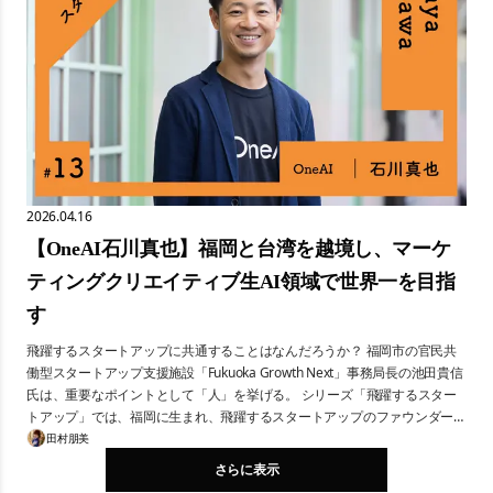
2026.04.16
【OneAI石川真也】福岡と台湾を越境し、マーケ
ティングクリエイティブ生AI領域で世界一を目指
す
飛躍するスタートアップに共通することはなんだろうか？ 福岡市の官民共
働型スタートアップ支援施設「Fukuoka Growth Next」事務局長の池田貴信
氏は、重要なポイントとして「人」を挙げる。 シリーズ「飛躍するスター
トアップ」では、福岡に生まれ、飛躍するスタートアップのファウンダー、
その「人」に迫る。 第13回は、「日本・台湾発のAIで世界を切り拓く」を
田村朋美
テーマに掲げ、マーケティングクリエイティブ生成AI事業を展開する株式会
さらに表示
社OneAIの石川真也氏。創業時の事業からピボットに成功し、AIチャットマ