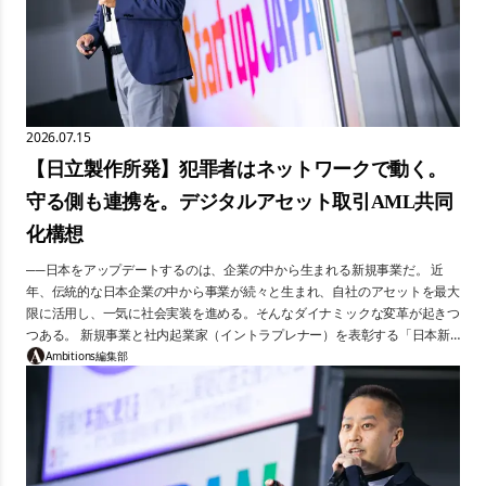
2026.07.15
【日立製作所発】犯罪者はネットワークで動く。
守る側も連携を。デジタルアセット取引AML共同
化構想
──日本をアップデートするのは、企業の中から生まれる新規事業だ。 近
年、伝統的な日本企業の中から事業が続々と生まれ、自社のアセットを最大
限に活用し、一気に社会実装を進める。そんなダイナミックな変革が起きつ
つある。 新規事業と社内起業家（イントラプレナー）を表彰する「日本新
規事業大賞」が、2026年に第3回を迎えた。本連載では、最終審査のピッチ
Ambitions編集部
の模様を集中連載で届ける。 今回紹介するのは、株式会社日立製作所・岸
功氏のプレゼンだ。デジタルアセット取引が世界で3,000兆円規模に拡大す
る中、金融犯罪対策（AML）の「分断された構造」を変えるべく、日立製
作所が挑む「デジタルアセット取引AML共同化構想」。犯罪者がネットワ
ークで動く時代に、守る側の業界インフラをつくろうとする挑戦だ。