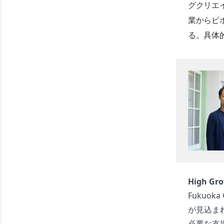
グクリエ
業からピ
る。具体
High Gr
Fukuo
が見込ま
必要な支