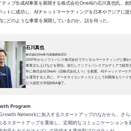
イティブ生成AI事業を展開する株式会社OneAIの石川真也氏。創
ボットに成功し、AIチャットマーケティングを日本やアジアに提
的にどのような事業を展開しているのか。話を伺った。
石川真也
株式会社OneAI 代表取締役CEO
2007年からソフトバンク株式会社でデジタルマーケティングに携わ
事業立ち上げなどを歴任。並行してソフトバンクアカデミアで経営を学
年に株式会社OneAi（旧株式会社人々）を創業。AIチャットマーケ
を運営すると共に、データサイエンティストとしてAI開発もリード
ビス経営大学院MBA修了。
owth Program
ka Growth Networkに加入するスタートアップのなかから、さ
れるスタートアップを選抜し、定期的なコミュニケーションを
援内容をカスタマイズして提供する選抜型プログラムだ。