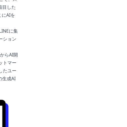
着目した
にAIを
INEに集
ーション
」
からAI開
ャットマー
したユー
生成AI