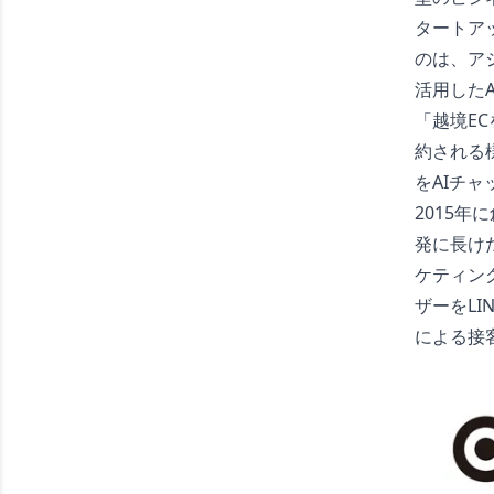
タートア
のは、ア
活用した
「越境EC
約される
をAIチ
2015年
発に長け
ケティン
ザーをLI
による接