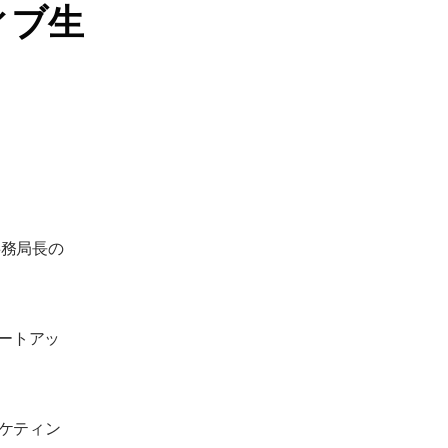
ィブ生
事務局長の
ートアッ
ーケティン