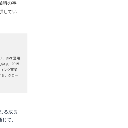
業時の事
供してい
り、DMP運用
ぶ。2015
ティング事業
する。グロー
らなる成長
通じて、