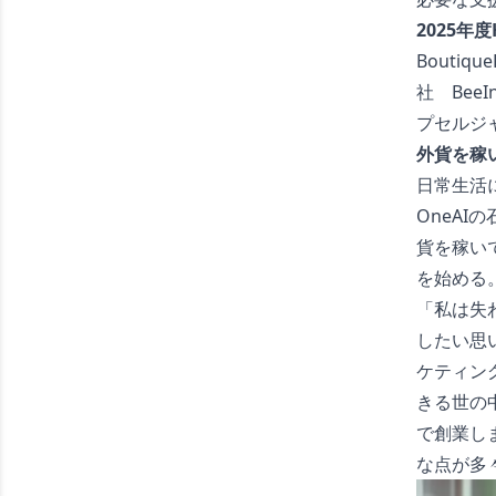
2025年度
Boutiq
社 Bee
プセルジ
外貨を稼
日常生活
OneA
貨を稼い
を始める
「私は失
したい思
ケティン
きる世の
で創業し
な点が多