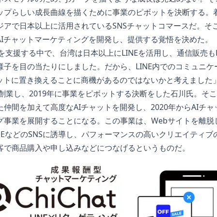
ップらしい成長曲線を描くために事業のピボットを決断する。
ジアで日本以上に活用されているSNSチャットコマースだ。そこ
AIチャットマーケティングを開発し、提供する覚悟を決めた。
を支援する中で、台湾は日本以上にLINEを活用し、通信販売もL
様子を目の当たりにしました。だから、LINE内でのコミュニケ
ャットに置き換えることに商機があるのではないかと考えました
に創業し、2019年に事業をピボットする決断をした石川氏。そこ
た仲間を加えて高度なAIチャットを開発し、2020年からAIチ
グ事業を展開することになる。この事業は、Webサイトを離脱
NEなどのSNSに誘導し、パフォーマンスの高いクリエイティブの
客で商品購入や申し込みなどにつなげるというものだ。