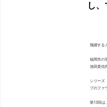
し、
飛躍する
福岡市の官
池田貴信
シリーズ
プのファ
第13回