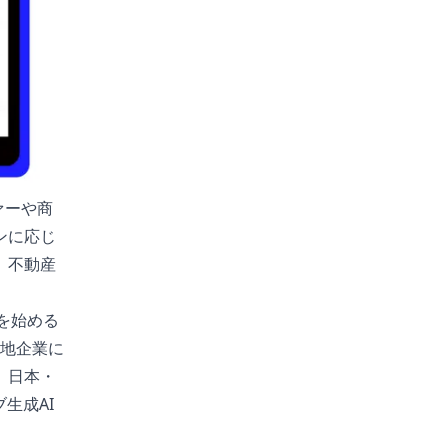
ァーや商
ンに応じ
、不動産
を始める
現地企業に
、日本・
生成AI