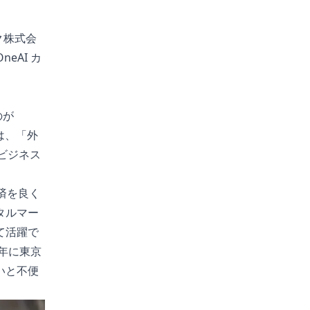
ンク株式会
eAI カ
のが
は、「外
ビジネス
済を良く
タルマー
て活躍で
年に東京
いと不便