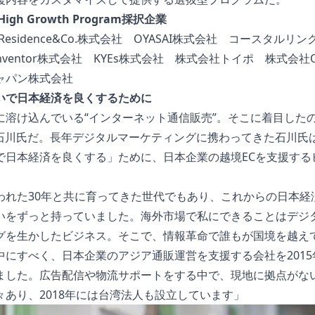
High Growth Program採択企業
ueResidence&Co.株式会社 OYASAI株式会社 コースタルリ
Inventor株式会社 KYEs株式会社 株式会社トイポ 株式会社On
ャパン株式会社
いで日本経済を良くするために
に溶け込んでいる“インターネット通信販売”。そこに着目した
Iの石川氏だ。長年デジタルマーケティングに携わってきた石川氏
で日本経済を良くする」ために、日本企業の越境ECを支援する
。
われた30年と共に育ってきた世代でもあり、これからの日本経
いをずっと持っていました。海外市場で私にできることはデジ
グを生かしたビジネス。そこで、情報革命で誰もが国境を越え
中にすべく、日本企業のアジア通販運営を支援する会社を2015
ました。広告配信や物流サポートをする中で、現地に拠点がな
々あり、2018年には台湾法人も設立しています」