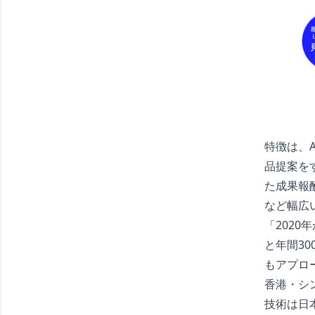
特徴は、
品提案を
た成果報
など幅広
「202
と年間3
もアプロ
香港・シ
技術は日