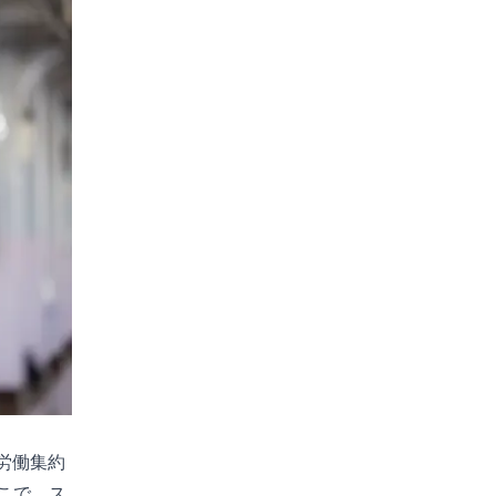
労働集約
こで、ス