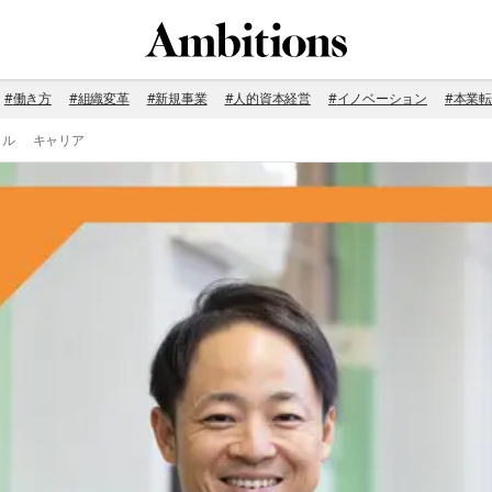
#
働き方
#
組織変革
#
新規事業
#
人的資本経営
#
イノベーション
#
本業転
イル
キャリア