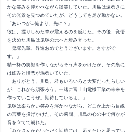
かな笑みを浮かべながら談笑していた。川島は遠巻きに
その光景を見つめていたが、どうしても足が動かない。
「あいつが…俺より、先に？」
彼は、握りしめた拳が震えるのを感じた。その後、覚悟
を決めた川島は鬼塚の元へと歩み寄った。
「鬼塚先輩、昇進おめでとうございます。さすがで
す。」
精一杯の笑顔を作りながらそう声をかけたが、その裏に
は妬みと憎悪が渦巻いていた。
「ありがとう、川島。君もいろいろと大変だったらしい
が、これから頑張ろう。一緒に富士山電機工業の未来を
作っていこうぜ。期待しているよ。」
鬼塚は柔らかい笑みを浮かべながら、どこか上から目線
の言葉を投げかけた。その瞬間、川島の心の中で何かが
音を立てて崩れた。
「みなさんからいただく期待には、応えたいと思ってい