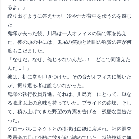
るよ。」
絞り出すように答えたが、冷や汗が背中を伝うのを感じ
た。
鬼塚が去った後、川島は一人オフィスの隅で頭を抱え
た。彼の頭の中には、鬼塚の笑顔と周囲の称賛の声が何
度もこだました。
「なぜだ。なぜ、俺じゃないんだ…！ どこで間違えた
んだ…！」
彼は、机に拳を叩きつけた。その音がオフィスに響いた
が、振り返る者は誰もいなかった。
鬼塚の執行役員昇進。それは、川島秀一にとって、単な
る敗北以上の意味を持っていた。プライドの崩壊、そし
て、積み上げてきた野望の終焉を告げる、残酷な宣告だ
った。
グローバルコネクトとの提携は白紙に戻され、社内調査
委員会の目は冷酷に彼を追い詰めていた。特許技術の無