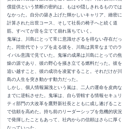
償提供という禁断の密約は、もはや隠しきれるものでは
なかった。自分の築き上げた輝かしいキャリア、緻密に
計算された出世コース、そして社長の椅子へと続く道
筋。すべてが音を立てて崩れ落ちていく。
鬼塚は、川島にとって常に意識せざるを得ない存在だっ
た。同世代でトップを走る彼を、川島は異常なまでのラ
イバル意識で見ていた。鬼塚の成果は川島にとっての焦
燥の源であり、彼の野心を掻き立てる燃料だった。彼を
追い越すこと、彼の成功を凌駕すること。それだけが川
島の人生を突き動かす動力だった。
しかし、個人情報漏洩という嵐は、二人の運命を皮肉な
までに逆転させた。鬼塚は、自ら管轄する情報セキュリ
ティ部門の大改革を鷹野新社長とともに成し遂げること
で信頼を高めた。持ち前のリーダーシップを危機的状況
で発揮したこともあって、社内からの信頼はさらに厚く
なっていった。