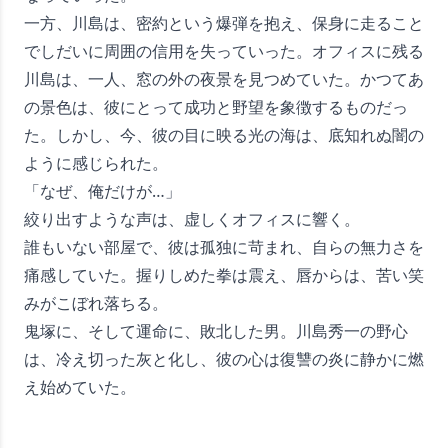
一方、川島は、密約という爆弾を抱え、保身に走ること
でしだいに周囲の信用を失っていった。オフィスに残る
川島は、一人、窓の外の夜景を見つめていた。かつてあ
の景色は、彼にとって成功と野望を象徴するものだっ
た。しかし、今、彼の目に映る光の海は、底知れぬ闇の
ように感じられた。
「なぜ、俺だけが…」
絞り出すような声は、虚しくオフィスに響く。
誰もいない部屋で、彼は孤独に苛まれ、自らの無力さを
痛感していた。握りしめた拳は震え、唇からは、苦い笑
みがこぼれ落ちる。
鬼塚に、そして運命に、敗北した男。川島秀一の野心
は、冷え切った灰と化し、彼の心は復讐の炎に静かに燃
え始めていた。