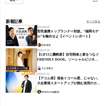
新着記事
すべて見る
2026.08.05
官民連携トップランナー対談。“福岡モデ
ル”を輸出せよ【イベントレポート】
田村朋美
2026.07.29
【LIFULL龔軼群】住宅弱者と家をつなぐ
FRIENDLY DOOR。ソーシャルビジネス
の経営知
大久保敬太
2026.07.22
【アコム発】借金イコール悪、じゃない。
大企業発スタートアップが挑む信用のカタ
チ「マネーのランプ」
Ambitions編集部