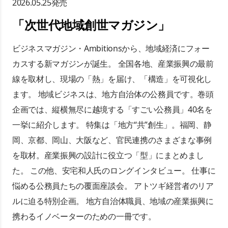
2026.05.25
発売
「
次世代地域創世マガジン
」
ビジネスマガジン・Ambitionsから、地域経済にフォー
カスする新マガジンが誕生。 全国各地、産業振興の最前
線を取材し、現場の「熱」を届け、「構造」を可視化し
ます。 地域ビジネスは、地方自治体の公務員です。巻頭
企画では、縦横無尽に越境する「すごい公務員」40名を
一挙に紹介します。 特集は「地方“共”創生」。福岡、静
岡、京都、岡山、大阪など、官民連携のさまざまな事例
を取材。産業振興の設計に役立つ「型」にまとめまし
た。 この他、安宅和人氏のロングインタビュー。 仕事に
悩める公務員たちの覆面座談会。 アトツギ経営者のリア
ルに迫る特別企画。 地方自治体職員、地域の産業振興に
携わるイノベーターのための一冊です。