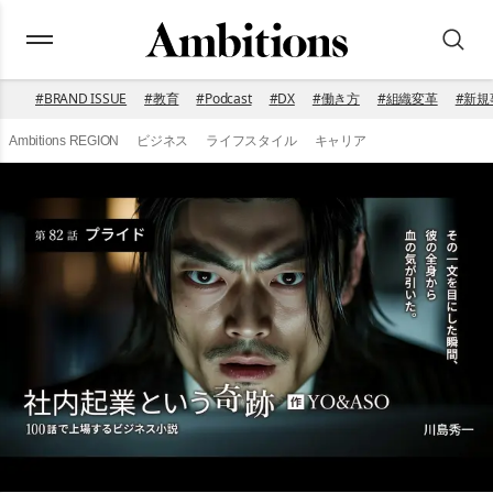
#
BRAND ISSUE
#
教育
#
Podcast
#
DX
#
働き方
#
組織変革
#
新規
Ambitions REGION
ビジネス
ライフスタイル
キャリア