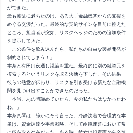
ができた。
最も波乱に満ちたのは、ある大手金融機関からの支援を
めぐる交渉だった。最終的な契約サインを目前に控えた
ところ、担当者が突如、リスクヘッジのための追加条件
を提示してきた。
「この条件を飲み込んだら、私たちの自由な製品開発が
制約されてしまう！」
本条と有田は夜通し議論を重ね、最終的に別の融資元を
模索するというリスクを取る決断を下した。その結果、
彼らの熱意が伝わり、リスクを引き受ける新たな金融機
関を見つけ出すことができたのだった。
「本当、あの時諦めていたら、今の私たちはなかったわ
ね。」
本条真琴は、静かにそう言った。冷静沈着で合理的な本
条は、資金調達や事業戦略、そして組織運営において常
に舵を取る存在だった。ある時、彼女は投資家から辛辣