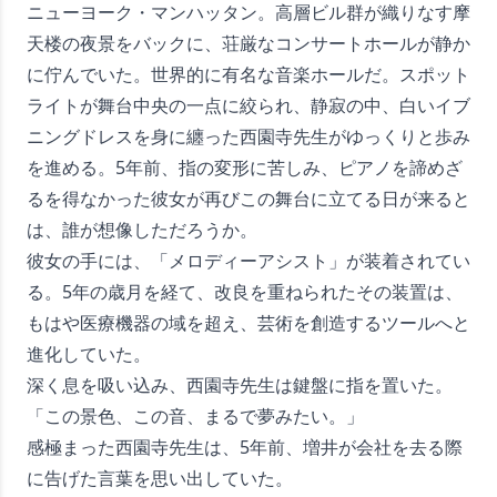
ニューヨーク・マンハッタン。高層ビル群が織りなす摩
天楼の夜景をバックに、荘厳なコンサートホールが静か
に佇んでいた。世界的に有名な音楽ホールだ。スポット
ライトが舞台中央の一点に絞られ、静寂の中、白いイブ
ニングドレスを身に纏った西園寺先生がゆっくりと歩み
を進める。5年前、指の変形に苦しみ、ピアノを諦めざ
るを得なかった彼女が再びこの舞台に立てる日が来ると
は、誰が想像しただろうか。
彼女の手には、「メロディーアシスト」が装着されてい
る。5年の歳月を経て、改良を重ねられたその装置は、
もはや医療機器の域を超え、芸術を創造するツールへと
進化していた。
深く息を吸い込み、西園寺先生は鍵盤に指を置いた。
「この景色、この音、まるで夢みたい。」
感極まった西園寺先生は、5年前、増井が会社を去る際
に告げた言葉を思い出していた。