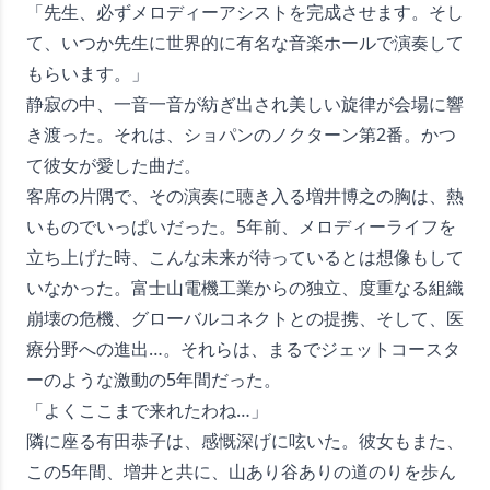
「先生、必ずメロディーアシストを完成させます。そし
て、いつか先生に世界的に有名な音楽ホールで演奏して
もらいます。」
静寂の中、一音一音が紡ぎ出され美しい旋律が会場に響
き渡った。それは、ショパンのノクターン第2番。かつ
て彼女が愛した曲だ。
客席の片隅で、その演奏に聴き入る増井博之の胸は、熱
いものでいっぱいだった。5年前、メロディーライフを
立ち上げた時、こんな未来が待っているとは想像もして
いなかった。富士山電機工業からの独立、度重なる組織
崩壊の危機、グローバルコネクトとの提携、そして、医
療分野への進出…。それらは、まるでジェットコースタ
ーのような激動の5年間だった。
「よくここまで来れたわね…」
隣に座る有田恭子は、感慨深げに呟いた。彼女もまた、
この5年間、増井と共に、山あり谷ありの道のりを歩ん