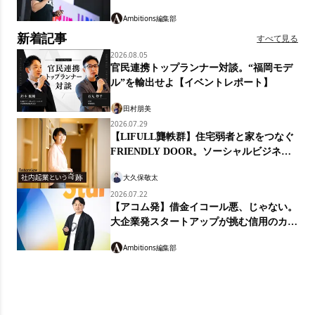
「LIKE MILK」
Ambitions編集部
新着記事
すべて見る
2026.08.05
官民連携トップランナー対談。“福岡モデ
ル”を輸出せよ【イベントレポート】
田村朋美
2026.07.29
【LIFULL龔軼群】住宅弱者と家をつなぐ
FRIENDLY DOOR。ソーシャルビジネス
の経営知
大久保敬太
2026.07.22
【アコム発】借金イコール悪、じゃない。
大企業発スタートアップが挑む信用のカタ
チ「マネーのランプ」
Ambitions編集部