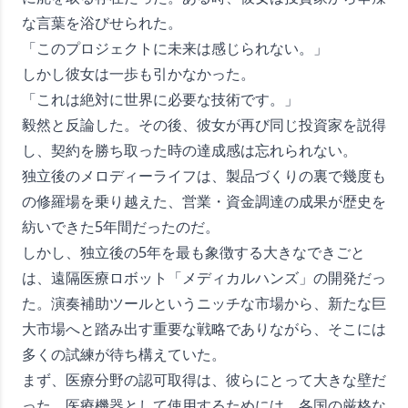
な言葉を浴びせられた。
「このプロジェクトに未来は感じられない。」
しかし彼女は一歩も引かなかった。
「これは絶対に世界に必要な技術です。」
毅然と反論した。その後、彼女が再び同じ投資家を説得
し、契約を勝ち取った時の達成感は忘れられない。
独立後のメロディーライフは、製品づくりの裏で幾度も
の修羅場を乗り越えた、営業・資金調達の成果が歴史を
紡いできた5年間だったのだ。
しかし、独立後の5年を最も象徴する大きなできごと
は、遠隔医療ロボット「メディカルハンズ」の開発だっ
た。演奏補助ツールというニッチな市場から、新たな巨
大市場へと踏み出す重要な戦略でありながら、そこには
多くの試練が待ち構えていた。
まず、医療分野の認可取得は、彼らにとって大きな壁だ
った。医療機器として使用するためには、各国の厳格な