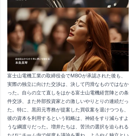
富士山電機工業の取締役会でMBOが承認された後も、
実際の独立に向けた交渉は、決して円滑なものではなか
った。自らの立て直しをはかる富士山電機経営陣との条
件交渉、また外部投資家との激しいやりとりの連続だっ
た。特に、黒田元専務が提案した買収案を退けつつも、
彼の資本を利用するという戦略は、神経をすり減らすよ
うな綱渡りだった。増井たちは、苦渋の選択を迫られる
たびにチーム内で何度も議論を重ね、ようやく独立とい