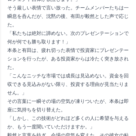
そう厳しい表情で言い放った。チームメンバーたちは一
瞬息を呑んだが、沈黙の後、有田が毅然とした声で応じ
た。
「私たちは絶対に諦めない。次のプレゼンテーションで
何が何でも勝ち取ります！」
本条と有田は、疲れ切った表情で投資家にプレゼンテー
ションを行ったが、ある投資家からは冷たく突き放され
た。
「こんなニッチな市場では成長は見込めない。資金を回
収できる見込みがない限り、投資する理由が見当たりま
せん。」
その言葉に一瞬その場の空気が凍りついたが、本条は即
座に気持ちを切り替えた。
「しかし、この技術がどれほど多くの人に希望を与える
か、もう一度聞いていただけますか。」
毅然と言葉を紡ぎ、会場の空気を変えた。その彼女の粘