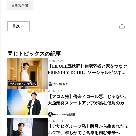
#
新規事業
目次
同じトピックスの記事
2026.07.29
【LIFULL龔軼群】住宅弱者と家をつなぐ
FRIENDLY DOOR。ソーシャルビジネス
の経営知
大久保敬太
2026.07.22
【アコム発】借金イコール悪、じゃない。
大企業発スタートアップが挑む信用のカタ
チ「マネーのランプ」
Ambitions編集部
2026.06.10
【アサヒグループ発】酵母から生まれたミ
ルクで、誰もが同じ食卓を囲む未来へ