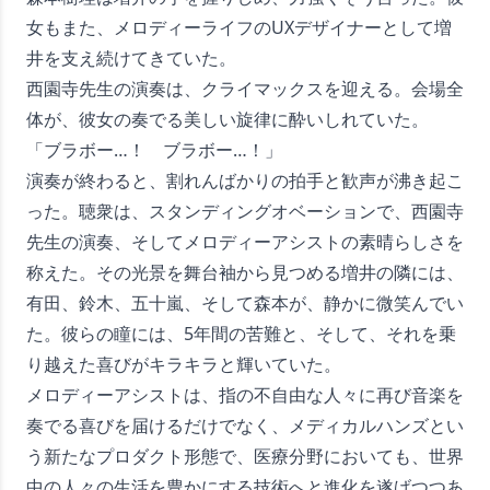
女もまた、メロディーライフのUXデザイナーとして増
井を支え続けてきていた。
西園寺先生の演奏は、クライマックスを迎える。会場全
体が、彼女の奏でる美しい旋律に酔いしれていた。
「ブラボー…！ ブラボー…！」
演奏が終わると、割れんばかりの拍手と歓声が沸き起こ
った。聴衆は、スタンディングオベーションで、西園寺
先生の演奏、そしてメロディーアシストの素晴らしさを
称えた。その光景を舞台袖から見つめる増井の隣には、
有田、鈴木、五十嵐、そして森本が、静かに微笑んでい
た。彼らの瞳には、5年間の苦難と、そして、それを乗
り越えた喜びがキラキラと輝いていた。
メロディーアシストは、指の不自由な人々に再び音楽を
奏でる喜びを届けるだけでなく、メディカルハンズとい
う新たなプロダクト形態で、医療分野においても、世界
中の人々の生活を豊かにする技術へと進化を遂げつつあ