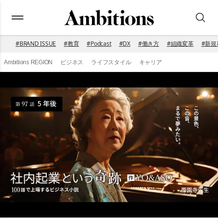
#
BRAND ISSUE
#
教育
#
Podcast
#
DX
#
働き方
#
組織変革
#
新規
Ambitions REGION
ビジネス
ライフスタイル
キャリア