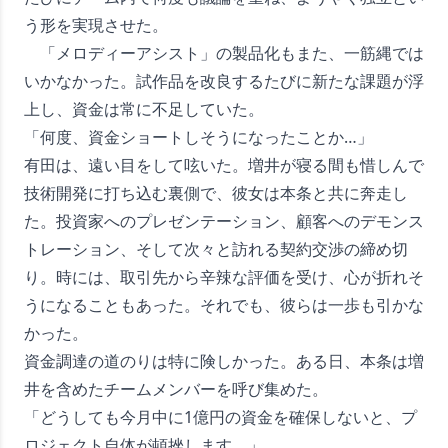
う形を実現させた。
「メロディーアシスト」の製品化もまた、一筋縄では
いかなかった。試作品を改良するたびに新たな課題が浮
上し、資金は常に不足していた。
「何度、資金ショートしそうになったことか…」
有田は、遠い目をして呟いた。増井が寝る間も惜しんで
技術開発に打ち込む裏側で、彼女は本条と共に奔走し
た。投資家へのプレゼンテーション、顧客へのデモンス
トレーション、そして次々と訪れる契約交渉の締め切
り。時には、取引先から辛辣な評価を受け、心が折れそ
うになることもあった。それでも、彼らは一歩も引かな
かった。
資金調達の道のりは特に険しかった。ある日、本条は増
井を含めたチームメンバーを呼び集めた。
「どうしても今月中に1億円の資金を確保しないと、プ
ロジェクト自体が頓挫します。」