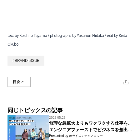
text by Koichiro Tayama / photographs by Yasunori Hidaka / edit by Keita
Okubo
#
BRAND ISSUE
目次
同じトピックスの記事
2025.05.26
無理な急拡大よりもワクワクする仕事を。
エンジニアファーストでビジネスを創出せ
Presented by
ホライズンテクノロジー
よ