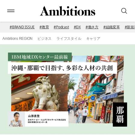
#
BRAND ISSUE
#
教育
#
Podcast
#
DX
#
働き方
#
組織変革
#
新規
Ambitions REGION
ビジネス
ライフスタイル
キャリア