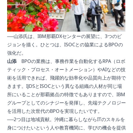
──山添氏は、IBM那覇DXセンターの展望に、3つのビ
ジョンを描く。ひとつは、ISOCとの協業によるBPOの
強化だ。
山添
BPOの業務は、事務作業を自動化するRPA（ロボ
ティック・プロセス・オートメーション）やAIなどの技
術を活用できれば、飛躍的な効率化や品質向上が期待で
きます。IJDSとISOCという異なる組織の人材が同じ場
所にいることが那覇拠点の特徴でもありますので、IBM
グループとしてのシナジーを発揮し、先端テクノロジー
を活用した次世代のBPOを実現したいです。
──2つ目は地域貢献。沖縄に暮らしながらITのスキルを
身につけたいという人や教育機関に、学びの機会を提供