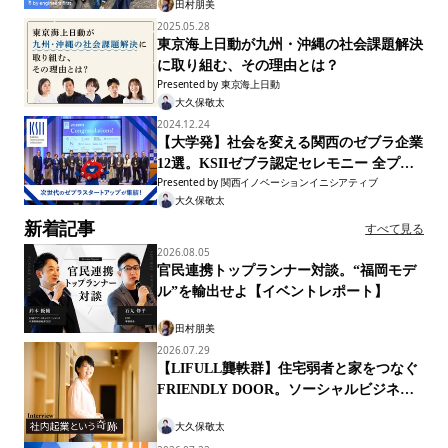
田村朋美
2025.05.28
東京海上日動が九州・沖縄の社会課題解決
に取り組む、その理由とは？
Presented by
東京海上日動
大久保敬太
2024.12.24
【大学発】社会を変える関西のゼブラ企業
12選。KSIIゼブラ認定セレモニー 全プレ
Presented by
関西イノベーションイニシアティブ
ゼンをリポート
大久保敬太
新着記事
すべて見る
2026.08.05
官民連携トップランナー対談。“福岡モデ
ル”を輸出せよ【イベントレポート】
田村朋美
2026.07.29
【LIFULL龔軼群】住宅弱者と家をつなぐ
FRIENDLY DOOR。ソーシャルビジネス
の経営知
大久保敬太