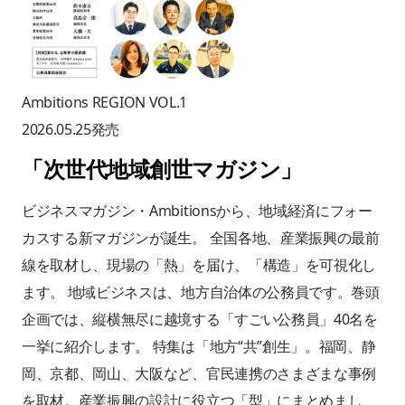
Ambitions REGION VOL.1
2026.05.25
発売
「
次世代地域創世マガジン
」
ビジネスマガジン・Ambitionsから、地域経済にフォー
カスする新マガジンが誕生。 全国各地、産業振興の最前
線を取材し、現場の「熱」を届け、「構造」を可視化し
ます。 地域ビジネスは、地方自治体の公務員です。巻頭
企画では、縦横無尽に越境する「すごい公務員」40名を
一挙に紹介します。 特集は「地方“共”創生」。福岡、静
岡、京都、岡山、大阪など、官民連携のさまざまな事例
を取材。産業振興の設計に役立つ「型」にまとめまし