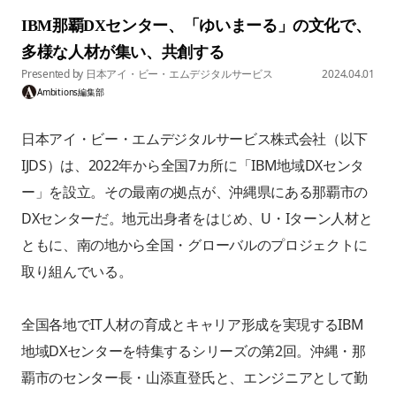
IBM那覇DXセンター、「ゆいまーる」の文化で、
多様な人材が集い、共創する
Presented by
日本アイ・ビー・エムデジタルサービス
2024.04.01
Ambitions編集部
日本アイ・ビー・エムデジタルサービス株式会社（以下
IJDS）は、2022年から全国7カ所に「IBM地域DXセンタ
ー」を設立。その最南の拠点が、沖縄県にある那覇市の
DXセンターだ。地元出身者をはじめ、U・Iターン人材と
ともに、南の地から全国・グローバルのプロジェクトに
取り組んでいる。
全国各地でIT人材の育成とキャリア形成を実現するIBM
地域DXセンターを特集するシリーズの第2回。沖縄・那
覇市のセンター長・山添直登氏と、エンジニアとして勤