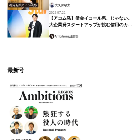
の経営知
大久保敬太
2026.07.22
【アコム発】借金イコール悪、じゃない。
大企業発スタートアップが挑む信用のカタ
チ「マネーのランプ」
Ambitions編集部
最新号