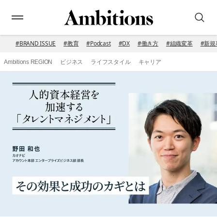
#
BRAND ISSUE
#
教育
#
Podcast
#
DX
#
働き方
#
組織変革
#
新規
Ambitions REGION
ビジネス
ライフスタイル
キャリア