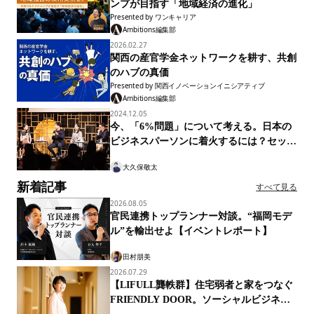
ンプが目指す「地域経済の進化」
Presented by
ワンキャリア
Ambitions編集部
2026.02.27
関西の産官学金ネットワークを耕す、共創
のハブの真価
Presented by
関西イノベーションイニシアティブ
Ambitions編集部
2024.12.05
今、「6%問題」について考える。日本の
ビジネスパーソンに着火するには？セッシ
ョンレポート
大久保敬太
新着記事
すべて見る
2026.08.05
官民連携トップランナー対談。“福岡モデ
ル”を輸出せよ【イベントレポート】
田村朋美
2026.07.29
【LIFULL龔軼群】住宅弱者と家をつなぐ
FRIENDLY DOOR。ソーシャルビジネス