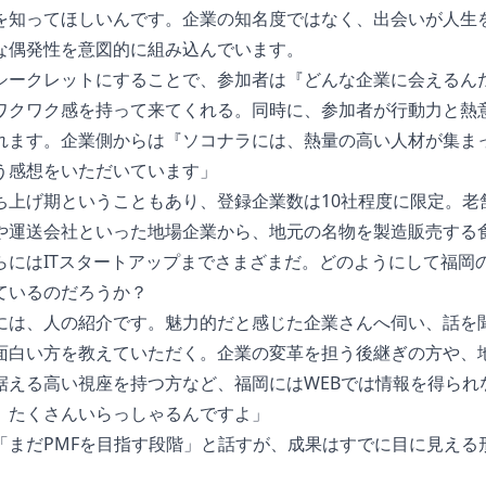
を知ってほしいんです。企業の知名度ではなく、出会いが人生
な偶発性を意図的に組み込んでいます。
シークレットにすることで、参加者は『どんな企業に会えるん
ワクワク感を持って来てくれる。同時に、参加者が行動力と熱
れます。企業側からは『ソコナラには、熱量の高い人材が集ま
う感想をいただいています」
ち上げ期ということもあり、登録企業数は10社程度に限定。老
や運送会社といった地場企業から、地元の名物を製造販売する
らにはITスタートアップまでさまざまだ。どのようにして福岡
ているのだろうか？
には、人の紹介です。魅力的だと感じた企業さんへ伺い、話を
面白い方を教えていただく。企業の変革を担う後継ぎの方や、
据える高い視座を持つ方など、福岡にはWEBでは情報を得られ
、たくさんいらっしゃるんですよ」
「まだPMFを目指す段階」と話すが、成果はすでに目に見える
。