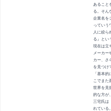
あること
る。そん
企業名を
っていう
人に絞ら
る』とい
現在は立
メーカー
カー、さ
を見つけ
「基本的
こでまた
世界を見
的な方が
三宅氏は
れている