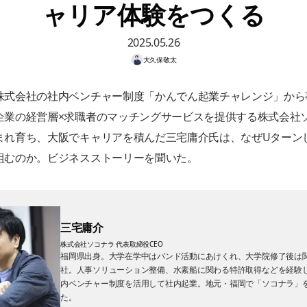
ャリア体験をつくる
2025.05.26
大久保敬太
株式会社の社内ベンチャー制度「かんでん起業チャレンジ」から
企業の経営層×求職者のマッチングサービスを提供する株式会社
まれ育ち、大阪でキャリアを積んだ三宅庸介氏は、なぜUターン
組むのか。ビジネスストーリーを聞いた。
三宅庸介
株式会社ソコナラ 代表取締役CEO
福岡県出身。大学在学中はバンド活動にあけくれ、大学院修了後は
社。人事ソリューション整備、水素船に関わる特許取得などを経験
内ベンチャー制度を活用して社内起業。地元・福岡で「ソコナラ」
た。