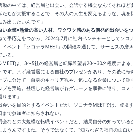
活動の中では、経営層と出会い、会話する機会なんてそれほど
私たちが支援することで、その人の人生を変えるような、魂を
生み出したいんです」
白い企業×熱量の高い人材。ワクワク感のある偶発的出会いを
ねて手応えをつかみ、2024年7月に社内ベンチャーとしてソコ
。イベント「ソコナラMEET」の開催を通して、サービスの磨
でいる。
MEETは、3〜5社の経営層と転職希望者20〜30名程度による
トです。まず経営層による自社のプレゼンがあり、その後に転
ープに分けて、自身のキャリア観や、気になる企業について語
ップを実施。登壇した経営層が各グループを順番に巡り、コミ
図ります」
出会いを目的とするイベントだが、ソコナラMEETでは、登壇
日まで参加者に知らされない。
明会などの大規模な転職イベントだと、結局自分の知っている
しまうんですよね。そうではなくて、“知られざる福岡の面白い