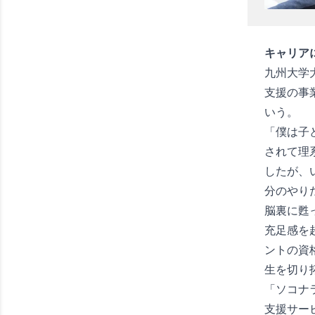
キャリア
九州大学
支援の事
いう。
「僕は子
されて理
したが、
分のやり
脳裏に甦
充足感を
ントの資
生を切り
「ソコナ
支援サー