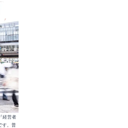
『経営者
です。普