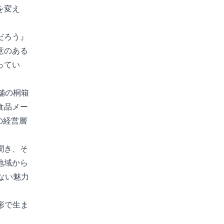
を変え
だろう』
意のある
ってい
舗の桐箱
食品メー
の経営層
聞き、そ
地域から
ない魅力
形で生ま