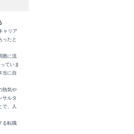
る
キャリア
あったと
周囲に流
思っていま
本当に自
の熱気や
ンサルタ
とで、人
する転職