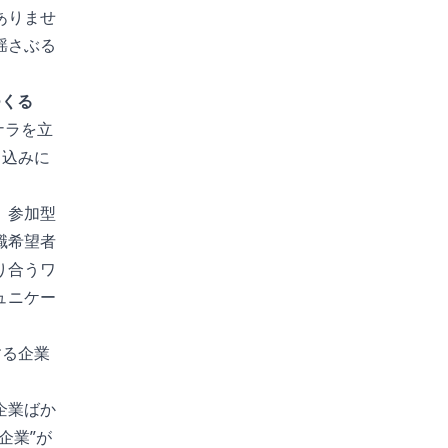
ありませ
揺さぶる
つくる
ナラを立
き込みに
、参加型
職希望者
り合うワ
ュニケー
する企業
企業ばか
企業”が