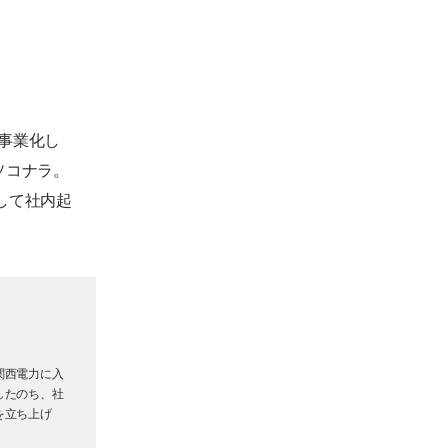
事業化し
ソコナラ。
して社内起
関西電力に入
したのち、社
を立ち上げ