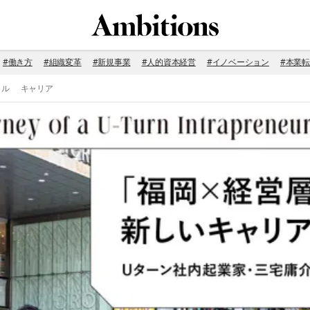
#
働き方
#
組織変革
#
新規事業
#
人的資本経営
#
イノベーション
#
本業転
イル
キャリア