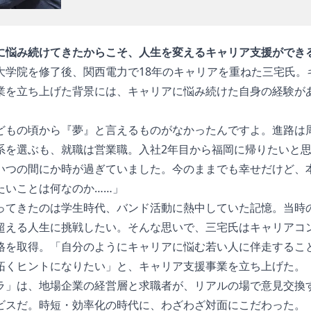
に悩み続けてきたからこそ、人生を変えるキャリア支援ができ
大学院を修了後、関西電力で18年のキャリアを重ねた三宅氏。
業を立ち上げた背景には、キャリアに悩み続けた自身の経験が
どもの頃から『夢』と言えるものがなかったんですよ。進路は
系を選ぶも、就職は営業職。入社2年目から福岡に帰りたいと
いつの間にか時が過ぎていました。今のままでも幸せだけど、
たいことは何なのか……」
ってきたのは学生時代、バンド活動に熱中していた記憶。当時
超える人生に挑戦したい。そんな思いで、三宅氏はキャリアコ
格を取得。「自分のようにキャリアに悩む若い人に伴走するこ
拓くヒントになりたい」と、キャリア支援事業を立ち上げた。
ラ」は、地場企業の経営層と求職者が、リアルの場で意見交換
ビスだ。時短・効率化の時代に、わざわざ対面にこだわった。