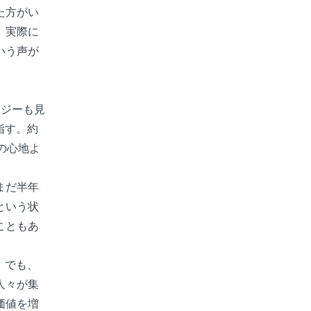
た方がい
。実際に
いう声が
ナジーも見
指す。約
の心地よ
まだ半年
という状
こともあ
。でも、
人々が集
価値を増