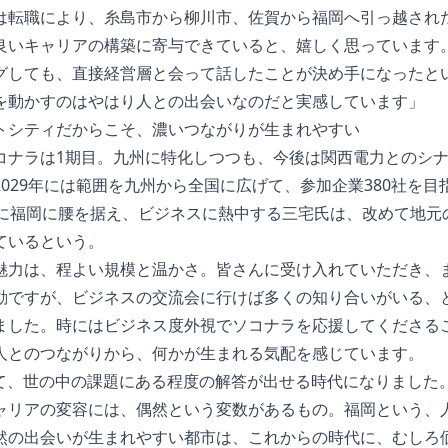
は転職により、糸島市から柳川市、佐賀から福岡へ引っ越され
良いキャリアの構築に寄与できていると、嬉しく思っています
グしても、直接経営層と会って話したことが決め手になったと
を動かすのはやはり人との出会いなのだと実感しています」
トシティだからこそ、濃いつながりが生まれやすい
コナラは1期目。九州に特化しつつも、今後は関西電力とのシ
2029年には範囲を九州から全国に広げて、参加企業380社を目
りに福岡に腰を据え、ビジネスに熱中する三宅氏は、改めて地元
ているという。
魅力は、程よい規模と温かさ。皆さんに受け入れていただき、
動ですが、ビジネスの交流会に行けば多くの知り合いがいる、
ました。時にはビジネス度外視でソコナラを応援してくださる
人とのつながりから、何かが生まれる気配を感じています。
って、世の中の課題にある程度の解答が出せる時代になりました
ャリアの変容には、偶然という変数があるもの。福岡という、
然の出会いが生まれやすい都市は、これからの時代に、むしろ