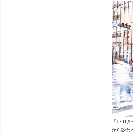
「I・U
から誘わ